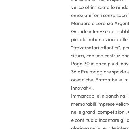
velico ottimizzato lo rend
emozioni forti senza sacri
Manuard e Lorenzo Argent
Grande interesse del pubbl
piccole imbarcazioni dalle 
“traversatori atlantici”, 
sicura, con una costruzion
Pogo 30 in poco più di nov
36 offre maggiore spazio e 
oceaniche. Entrambe le im
innovativi.
Immancabile in banchina il
memorabili imprese veliche 
nelle grandi competizioni.
e continua a incantare gli 
glorioso nelle regate inter