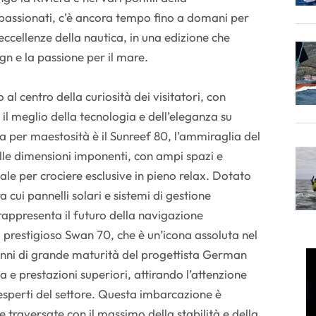
passionati, c’è ancora tempo fino a domani per
ccellenze della nautica, in una edizione che
ign e la passione per il mare.
o al centro della curiosità dei visitatori, con
il meglio della tecnologia e dell’eleganza su
 per maestosità è il Sunreef 80, l’ammiraglia del
le dimensioni imponenti, con ampi spazi e
ale per crociere esclusive in pieno relax. Dotato
ra cui pannelli solari e sistemi di gestione
rappresenta il futuro della navigazione
il prestigioso Swan 70, che è un’icona assoluta nel
anni di grande maturità del progettista German
 e prestazioni superiori, attirando l’attenzione
 esperti del settore. Questa imbarcazione è
 traversate con il massimo della stabilità e della