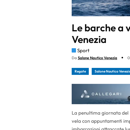
Le barche a v
Venezia
Sport
Da
Salone Nautico Venezia
0
Regate
Salone Nautico Venezi
La penultima giornata del
vela con appuntamenti imper
imbarcazioni attraccate lung