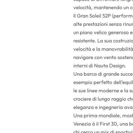
velocità, mantenendo un c
Il Gran Soleil 52P (perform
alte prestazioni senza rinun
un piano velico generoso 
resistente. La sua costruzi
velocità e la manovrabilit
navigare con vento sostenut
interni di Nauta Design.
Una barca di grande successo
esempio perfetto dell’equi
le sue linee moderne e la s
crociere di lungo raggio che
eleganza e ingegneria avan
Una prima mondiale, mostr
Venezia à il First 30, una 
chi cerca un mix di sportivi