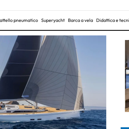
attello pneumatico
Superyacht
Barca a vela
Didattica e tecn