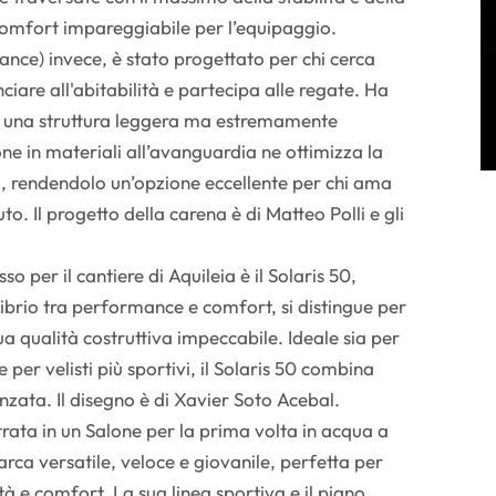
omfort impareggiabile per l’equipaggio.
ance) invece, è stato progettato per chi cerca
ciare all'abitabilità e partecipa alle regate. Ha
e una struttura leggera ma estremamente
one in materiali all’avanguardia ne ottimizza la
à, rendendolo un’opzione eccellente per chi ama
o. Il progetto della carena è di Matteo Polli e gli
 per il cantiere di Aquileia è il Solaris 50,
librio tra performance e comfort, si distingue per
ua qualità costruttiva impeccabile. Ideale sia per
 per velisti più sportivi, il Solaris 50 combina
zata. Il disegno è di Xavier Soto Acebal.
ata in un Salone per la prima volta in acqua a
barca versatile, veloce e giovanile, perfetta per
tà e comfort. La sua linea sportiva e il piano