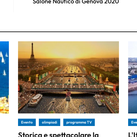
Salone Nautico di Genova 2020
Evento
olimpiadi
programma TV
Eve
Storica e spettacolare la
L'