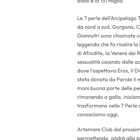
Bassi e la 151 Miglia.
Le 7 perle dell’Arcipelago
da nord a sud, Gorgona, Ca
Giannutri sono chiamate co
leggenda che fa risalire la
di Afrodite, la Venere dei 
sessualità uscendo dalle 
dove l'aspettava Eros, il D
stata donata da Paride il m
mani buona parte delle per
rimanendo a galla, iniziano
trasformano nelle 7 Perle 
conosciamo oggi.
Artemare Club dal prossi
permettendo, andrà alla sco