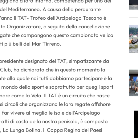
leggiano a loro intorno, competendo per uno dei
i del Mediterraneo. A causa della perdurante
anno il TAT- Trofeo dell’Arcipelago Toscano è
to Organizzatore, a seguito della cancellazione
regate che compongono questo campionato velico
tti più belli del Mar Tirreno.
presidente designato del TAT, simpatizzante da
 Club, ha dichiarato che in questo momento la
e alla quale noi tutti dobbiamo partecipare è la
l mondo dello sport e soprattutto per quegli sport
are come la Vela. Il TAT è un circuito che nasce
osi circoli che organizzano le loro regate offshore
 far vivere al meglio le isole dell’Arcipelago
ratti di costa della nostra penisola, è composto
, La Lunga Bolina, il Coppa Regina dei Paesi