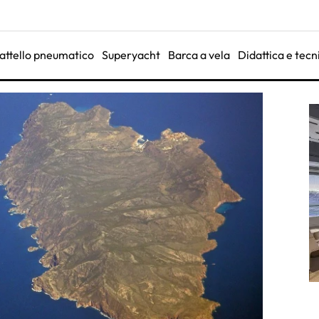
attello pneumatico
Superyacht
Barca a vela
Didattica e tecn