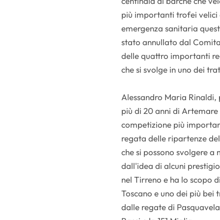
centinaia di barche che ve
più importanti trofei velic
emergenza sanitaria quest’
stato annullato dal Comita
delle quattro importanti 
che si svolge in uno dei tra
Alessandro Maria Rinaldi, 
più di 20 anni di Artemare
competizione più important
regata delle ripartenze de
che si possono svolgere a m
dall'idea di alcuni prestigi
nel Tirreno e ha lo scopo di
Toscano e uno dei più bei t
dalle regate di Pasquavela