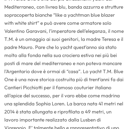
Mediterraneo, con livrea blu, banda azzurra e strutture
sopracoperta bianche “like a yachtman blue blazer
with white shirt” e può avere come armatore solo
Valentino Garavani, l’imperatore dell’eleganza, il nome
T.M. è un omaggio ai suoi genitori, la madre Teresa e il
padre Mauro. Pare che lo yacht quest’anno sia stato
molto alla fonda nella sua crociera estiva nei più bei
posti di mare del mediterraneo e non poteva mancare
l’Argentario dove è ormai di “casa”. Lo yacht T.M. Blue
One è una nave storica costruita più di trent’anni fa dai
Cantieri Picchiotti per il famoso couturier italiano
all’apice del successo, per il varo ebbe come madrina
una splendida Sophia Loren. La barca nata 41 metri nel
2014 è stata allungata e riprofilata a 49 metri, un
lavoro importante realizzato dalla Lusben di
Viareggio. E’ talmente bello e rappresentativo di uno