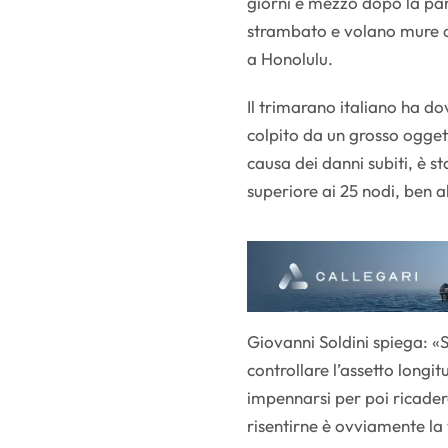
giorni e mezzo dopo la pa
strambato e volano mure a 
a Honolulu.
Il trimarano italiano ha do
colpito da un grosso oggett
causa dei danni subiti, è 
superiore ai 25 nodi, ben al
Giovanni Soldini spiega: «Se
controllare l’assetto longi
impennarsi per poi ricader
risentirne è ovviamente la 