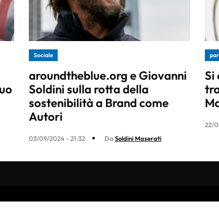
Sociale
par
aroundtheblue.org e Giovanni
Si
uo
Soldini sulla rotta della
tr
sostenibilità a Brand come
Ma
Autori
22/0
03/09/2024 - 21:32
Da
Soldini Maserati