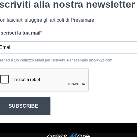
Iscriviti alla nostra newsletter
on lasciarti sfuggire gli articoli di Pressmare
nserisci la tua mail
serisci il tuo indirizzo email per iscriverti. Per esempio
abc@xyz.com
SUBSCRIBE