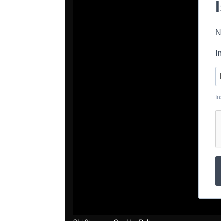
N
I
In