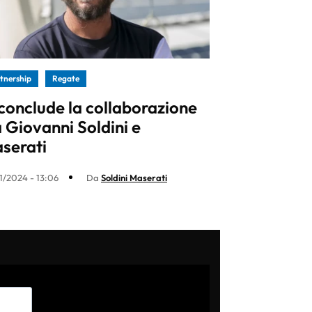
tnership
Regate
 conclude la collaborazione
a Giovanni Soldini e
serati
1/2024 - 13:06
Da
Soldini Maserati