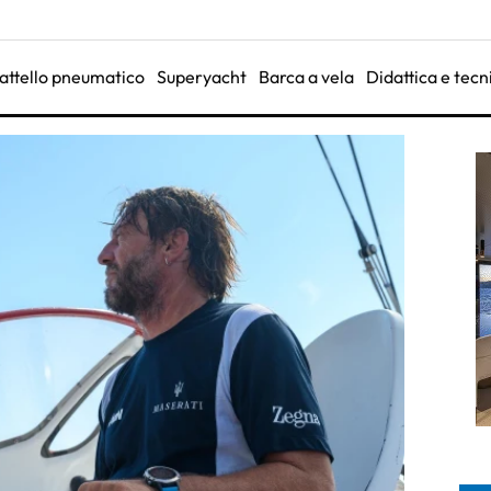
attello pneumatico
Superyacht
Barca a vela
Didattica e tecn