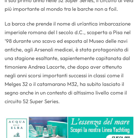
il suo primo anno nelle 52 Super Series, il circuito di vela
più importante al mondo tra le barche non a foil.
La barca che prende il nome di un'antica imbarcazione
imperiale romana del I secolo d.C., scoperta a Pisa nel
‘98 durante uno scavo ed esposta al Museo delle navi
antiche, agli Arsenali medicei, è stata protagonista di
una stagione esaltante, sapientemente capitanata dal
timoniere Andrea Lacorte, che dopo aver ottenuto
negli anni scorsi importanti successi in classi come il
Melges 32 o il catamarano M32, ha subito lasciato il
segno anche in un contesto di altissimo livello come il
circuito 52 Super Series.