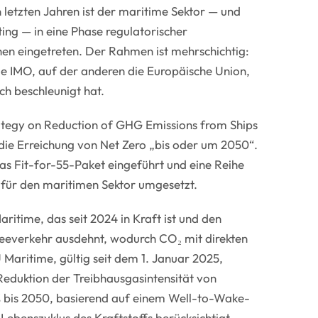
n letzten Jahren ist der maritime Sektor — und
ng — in eine Phase regulatorischer
en eingetreten. Der Rahmen ist mehrschichtig:
die IMO, auf der anderen die Europäische Union,
ch beschleunigt hat.
ategy on Reduction of GHG Emissions from Ships
: die Erreichung von Net Zero „bis oder um 2050“.
as Fit-for-55-Paket eingeführt und eine Reihe
für den maritimen Sektor umgesetzt.
itime, das seit 2024 in Kraft ist und den
eeverkehr ausdehnt, wodurch CO₂ mit direkten
 Maritime, gültig seit dem 1. Januar 2025,
 Reduktion der Treibhausgasintensität von
% bis 2050, basierend auf einem Well-to-Wake-
ebenszyklus des Kraftstoffs berücksichtigt.