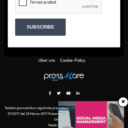
SUBSCRIBE
Uber uns
Cookie-Policy
×
Testata giornalistica registrata presso il Tribunale di Roma con autorizzazione
57/2017 del 23 Marzo 2017 Pressmare.it è un marchio di S.P.E.N. Srl - P.IVA
06511641000
Made with
by POI