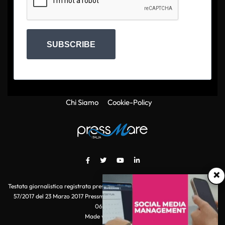
SUBSCRIBE
Chi Siamo
Cookie-Policy
×
Testata giornalistica registrata presso il Tribunale di Roma con autorizzazione
57/2017 del 23 Marzo 2017 Pressmare.it è un marchio di S.P.E.N. Srl - P.IVA
06511641000
Made with
by POI