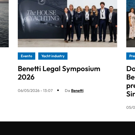
Evento
Yacht industry
Pre
Benetti Legal Symposium
Do
2026
Be
pr
06/05/2026 - 13:07
Da
Benetti
Si
05/0