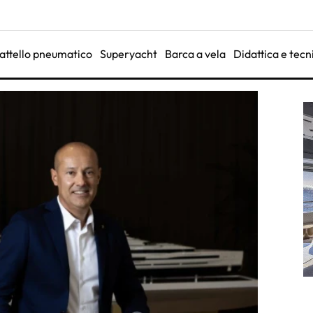
attello pneumatico
Superyacht
Barca a vela
Didattica e tecn