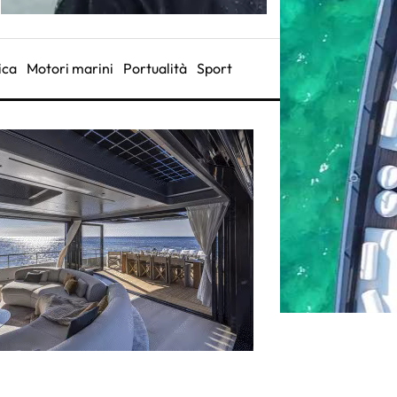
ica
Motori marini
Portualità
Sport