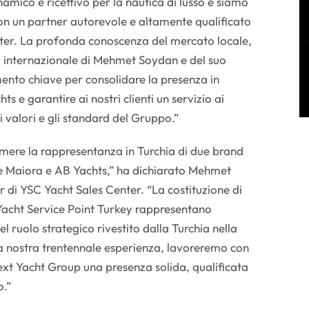
ico e ricettivo per la nautica di lusso e siamo
con un partner autorevole e altamente qualificato
er. La profonda conoscenza del mercato locale,
a internazionale di Mehmet Soydan e del suo
ento chiave per consolidare la presenza in
s e garantire ai nostri clienti un servizio ai
n i valori e gli standard del Gruppo.”
umere la rappresentanza in Turchia di due brand
e Maiora e AB Yachts,” ha dichiarato Mehmet
di YSC Yacht Sales Center. “La costituzione di
Yacht Service Point Turkey rappresentano
 ruolo strategico rivestito dalla Turchia nella
lla nostra trentennale esperienza, lavoreremo con
Next Yacht Group una presenza solida, qualificata
o.”