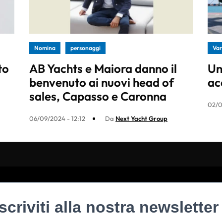
Nomina
personaggi
Va
to
AB Yachts e Maiora danno il
Un
benvenuto ai nuovi head of
ac
sales, Capasso e Caronna
02/0
06/09/2024 - 12:12
Da
Next Yacht Group
Iscriviti alla nostra newsletter