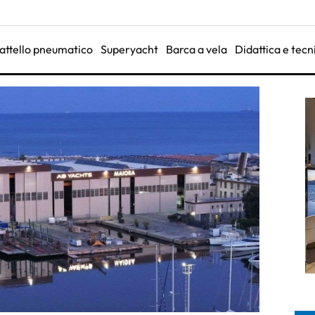
attello pneumatico
Superyacht
Barca a vela
Didattica e tecn