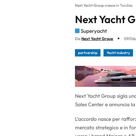
Next Yacht Group cresce in Turchia
Next Yacht G
Superyacht
Da
Next Yacht Group
09/06/
partnership
Yacht industry
Next Yacht Group sigla un
Sales Center e annuncia la
L’accordo nasce per raffor
mercato strategico e in fo
verso i brand Maiora e AB 