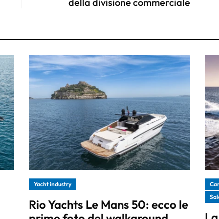
della divisione commerciale
Yacht industry
Can
Sal
Rio Yachts Le Mans 50: ecco le
La
prime foto del walkaround