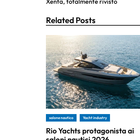
Xenta, totalmente rivisto
Related Posts
salone nautico
Yacht industry
Rio Yachts protagonista ai
saloni nautici 2026