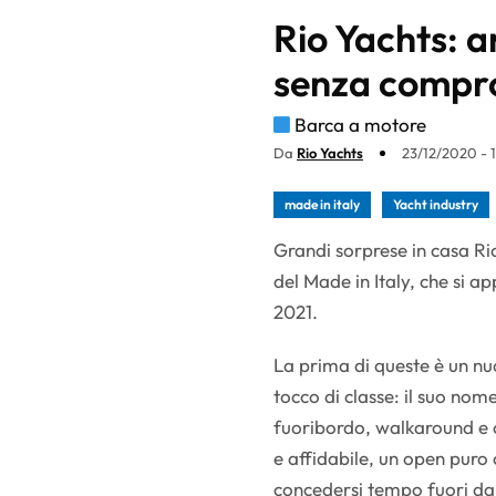
Rio Yachts: a
senza compr
Barca a motore
Da
Rio Yachts
23/12/2020 - 
made in italy
Yacht industry
Grandi sorprese in casa Ri
del Made in Italy, che si a
2021.
La prima di queste è un nu
tocco di classe: il suo n
fuoribordo, walkaround e c
e affidabile, un open puro c
concedersi tempo fuori dal 