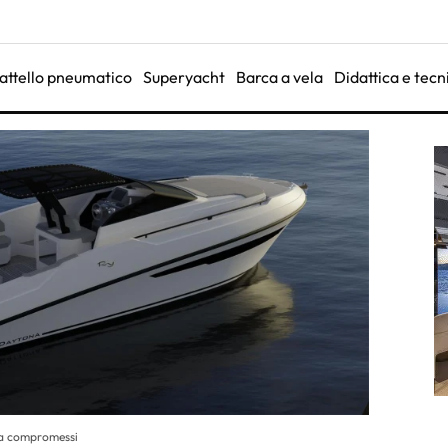
attello pneumatico
Superyacht
Barca a vela
Didattica e tecn
nza compromessi