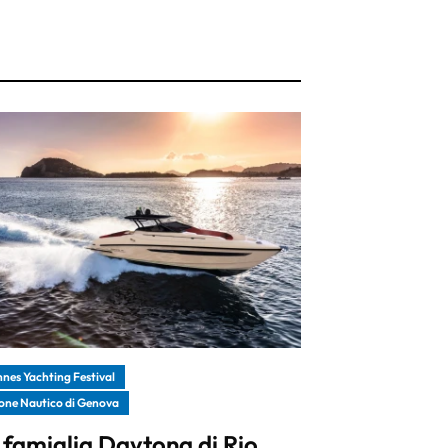
nes Yachting Festival
one Nautico di Genova
 famiglia Daytona di Rio