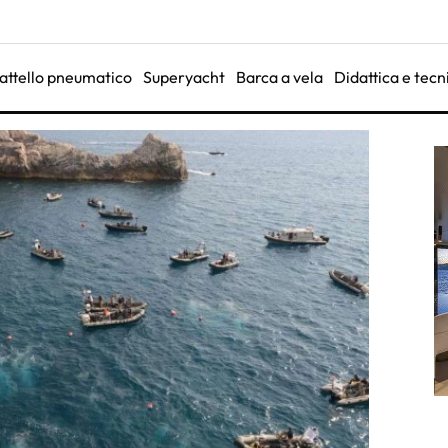
attello pneumatico
Superyacht
Barca a vela
Didattica e tecn