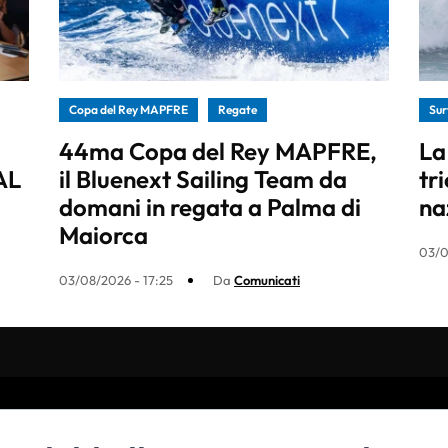
Copa del Rey MAPFRE
Regate
Sur
44ma Copa del Rey MAPFRE,
La
AL
il Bluenext Sailing Team da
tr
domani in regata a Palma di
na
Maiorca
03/0
03/08/2026 - 17:25
Da
Comunicati