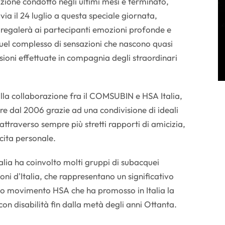
azione condotto negli ultimi mesi è terminato,
 via il 24 luglio a questa speciale giornata,
 regalerà ai partecipanti emozioni profonde e
 quel complesso di sensazioni che nascono quasi
oni effettuate in compagnia degli straordinari
lla collaborazione fra il COMSUBIN e HSA Italia,
ire dal 2006 grazie ad una condivisione di ideali
attraverso sempre più stretti rapporti di amicizia,
scita personale.
talia ha coinvolto molti gruppi di subacquei
oni d'Italia, che rappresentano un significativo
co movimento HSA che ha promosso in Italia la
on disabilità fin dalla metà degli anni Ottanta.