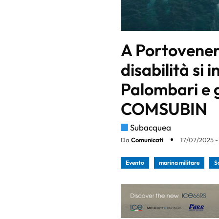
A Portovener
disabilità si
Palombari e gl
COMSUBIN
Subacquea
Da
Comunicati
17/07/2025 - 
Evento
marina militare
S