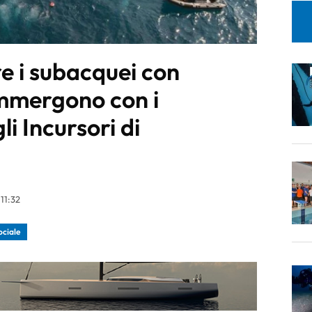
e i subacquei con
 immergono con i
i Incursori di
11:32
ociale