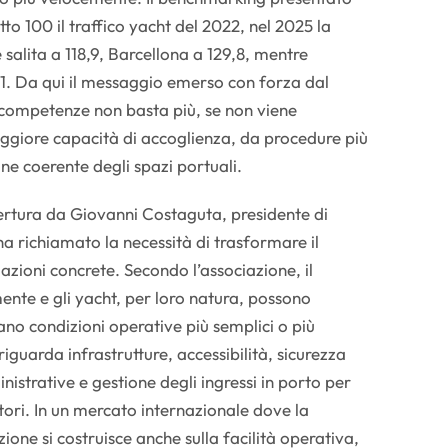
o 100 il traffico yacht del 2022, nel 2025 la
salita a 118,9, Barcellona a 129,8, mentre
1. Da qui il messaggio emerso con forza dal
 competenze non basta più, se non viene
iore capacità di accoglienza, da procedure più
one coerente degli spazi portuali.
pertura da Giovanni Costaguta, presidente di
a richiamato la necessità di trasformare il
n azioni concrete. Secondo l’associazione, il
nte e gli yacht, per loro natura, possono
vano condizioni operative più semplici o più
iguarda infrastrutture, accessibilità, sicurezza
istrative e gestione degli ingressi in porto per
tori. In un mercato internazionale dove la
ione si costruisce anche sulla facilità operativa,