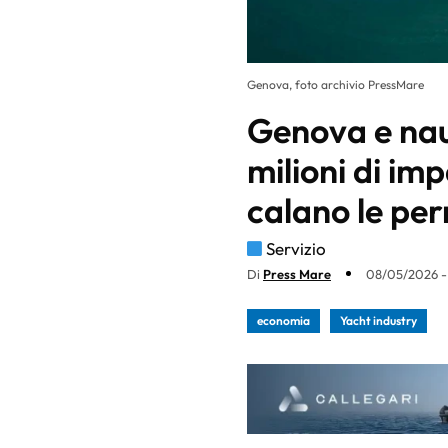
Genova, foto archivio PressMare
Genova e nau
milioni di i
calano le pe
Servizio
Di
Press Mare
08/05/2026 -
economia
Yacht industry