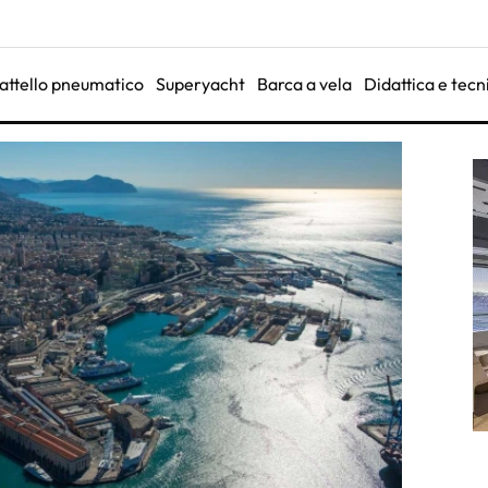
attello pneumatico
Superyacht
Barca a vela
Didattica e tecn