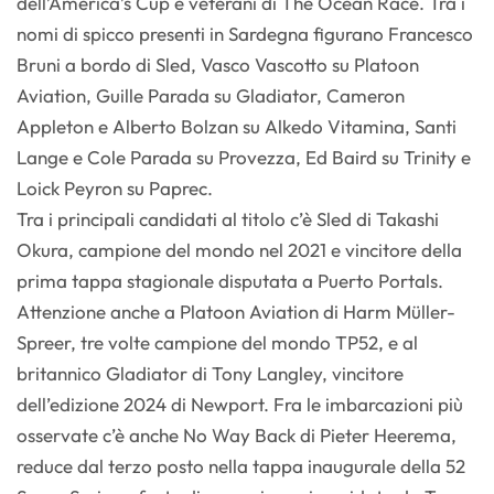
dell’America’s Cup e veterani di The Ocean Race. Tra i
nomi di spicco presenti in Sardegna figurano Francesco
Bruni a bordo di Sled, Vasco Vascotto su Platoon
Aviation, Guille Parada su Gladiator, Cameron
Appleton e Alberto Bolzan su Alkedo Vitamina, Santi
Lange e Cole Parada su Provezza, Ed Baird su Trinity e
Loick Peyron su Paprec.
Tra i principali candidati al titolo c’è Sled di Takashi
Okura, campione del mondo nel 2021 e vincitore della
prima tappa stagionale disputata a Puerto Portals.
Attenzione anche a Platoon Aviation di Harm Müller-
Spreer, tre volte campione del mondo TP52, e al
britannico Gladiator di Tony Langley, vincitore
dell’edizione 2024 di Newport. Fra le imbarcazioni più
osservate c’è anche No Way Back di Pieter Heerema,
reduce dal terzo posto nella tappa inaugurale della 52