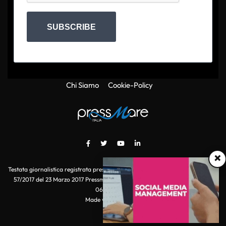
SUBSCRIBE
Chi Siamo
Cookie-Policy
×
Testata giornalistica registrata presso il Tribunale di Roma con autorizzazione
57/2017 del 23 Marzo 2017 Pressmare.it è un marchio di S.P.E.N. Srl - P.IVA
06511641000
Made with
by POI