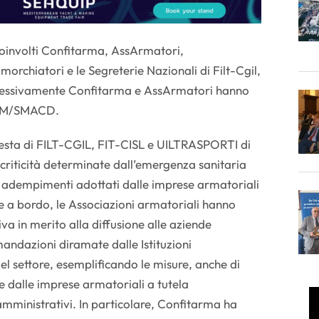
 coinvolti Confitarma, AssArmatori,
orchiatori e le Segreterie Nazionali di Filt-Cgil,
successivamente Confitarma e AssArmatori hanno
DIM/SMACD.
hiesta di FILT-CGIL, FIT-CISL e UILTRASPORTI di
 criticità determinate dall’emergenza sanitaria
i adempimenti adottati dalle imprese armatoriali
ne a bordo, le Associazioni armatoriali hanno
a in merito alla diffusione alle aziende
mandazioni diramate dalle Istituzioni
del settore, esemplificando le misure, anche di
e dalle imprese armatoriali a tutela
amministrativi. In particolare, Confitarma ha