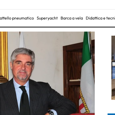
attello pneumatico
Superyacht
Barca a vela
Didattica e tecn