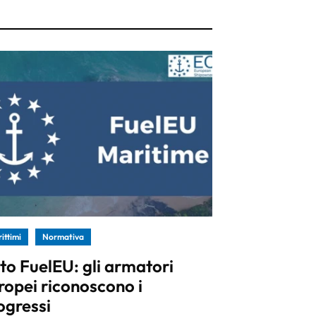
ittimi
Normativa
to FuelEU: gli armatori
ropei riconoscono i
ogressi