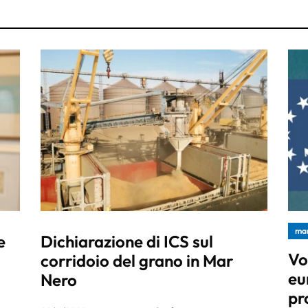
mar
e
Dichiarazione di ICS sul
Vo
corridoio del grano in Mar
eu
Nero
pr