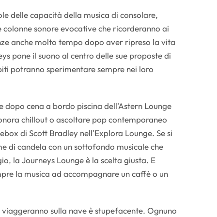
 delle capacità della musica di consolare,
e colonne sonore evocative che ricorderanno ai
enze anche molto tempo dopo aver ripreso la vita
ys pone il suono al centro delle sue proposte di
spiti potranno sperimentare sempre nei loro
a e dopo cena a bordo piscina dell'Astern Lounge
sonora chillout o ascoltare pop contemporaneo
ebox di Scott Bradley nell'Explora Lounge. Se si
me di candela con un sottofondo musicale che
aggio, la Journeys Lounge è la scelta giusta. E
empre la musica ad accompagnare un caffè o un
he viaggeranno sulla nave è stupefacente. Ognuno