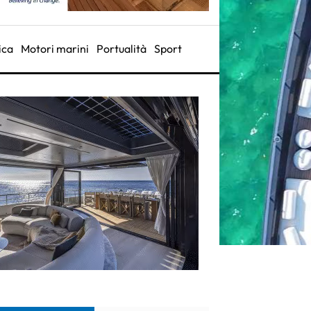
ica
Motori marini
Portualità
Sport