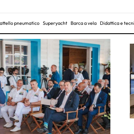
attello pneumatico
Superyacht
Barca a vela
Didattica e tecn