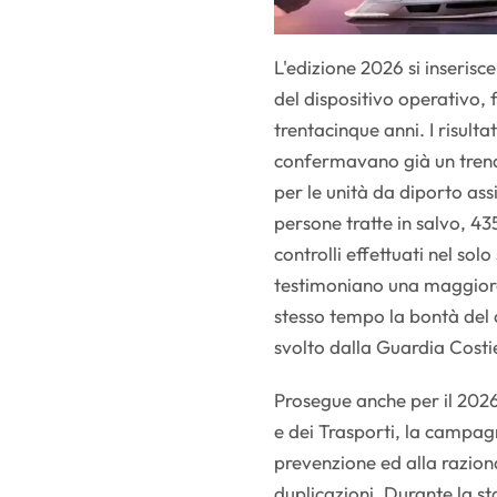
L'edizione 2026 si inserisc
del dispositivo operativo, f
trentacinque anni. I risulta
confermavano già un trend 
per le unità da diporto assi
persone tratte in salvo, 435
controlli effettuati nel sol
testimoniano una maggiore
stesso tempo la bontà del
svolto dalla Guardia Costi
Prosegue anche per il 2026,
e dei Trasporti, la campagna
prevenzione ed alla raziona
duplicazioni. Durante la st