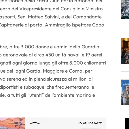
ede storica dello Yacht Club Porto Rotondo, nel
enza del Vicepresidente del Consiglio e Ministro
Trasporti, Sen. Matteo Salvini, e del Comandante
Capitanerie di porto, Ammiraglio Ispettore Capo
bre, oltre 3.000 donne e uomini della Guardia
o aeronavale di circa 450 unità navali e 19 aerei
gnati ogni giorno lungo gli oltre 8.000 chilometri
acque dei laghi Garda, Maggiore e Como, per
va serena ed in piena sicurezza ai milioni di
, diportisti e subacquei che frequenteranno le
le, a tutti gli “utenti” dell'ambiente marino e