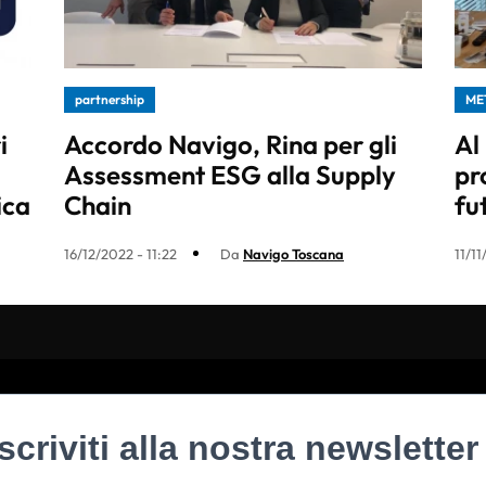
partnership
ME
i
Accordo Navigo, Rina per gli
Al
Assessment ESG alla Supply
pr
ica
Chain
fu
16/12/2022 - 11:22
Da
Navigo Toscana
11/1
Iscriviti alla nostra newsletter