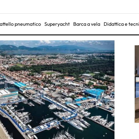
attello pneumatico
Superyacht
Barca a vela
Didattica e tecn