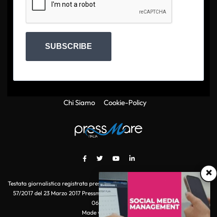
SUBSCRIBE
Chi Siamo
Cookie-Policy
×
Testata giornalistica registrata presso il Tribunale di Roma con autorizzazione
57/2017 del 23 Marzo 2017 Pressmare.it è un marchio di S.P.E.N. Srl - P.IVA
06511641000
Made with
by POI