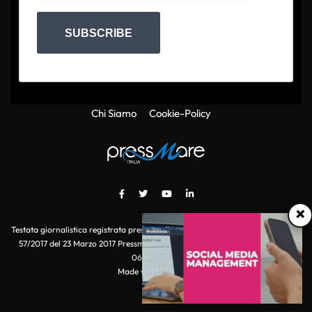
SUBSCRIBE
Chi Siamo
Cookie-Policy
×
Testata giornalistica registrata presso il Tribunale di Roma con autorizzazione
57/2017 del 23 Marzo 2017 Pressmare.it è un marchio di S.P.E.N. Srl - P.IVA
06511641000
Made with
by POI