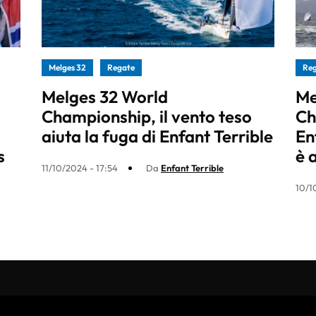
Melges 32
Regate
Re
Melges 32 World
Me
Championship, il vento teso
Ch
aiuta la fuga di Enfant Terrible
En
s
è 
11/10/2024 - 17:54
Da
Enfant Terrible
10/1