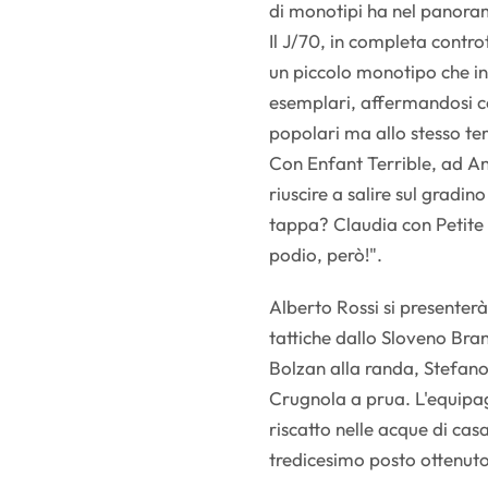
di monotipi ha nel panoram
Il J/70, in completa contro
un piccolo monotipo che in
esemplari, affermandosi 
popolari ma allo stesso tem
Con Enfant Terrible, ad A
riuscire a salire sul gradi
tappa? Claudia con Petite T
podio, però!".
Alberto Rossi si presenterà 
tattiche dallo Sloveno Bra
Bolzan alla randa, Stefano 
Crugnola a prua. L'equipag
riscatto nelle acque di cas
tredicesimo posto ottenuto 