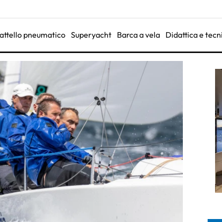
attello pneumatico
Superyacht
Barca a vela
Didattica e tecn