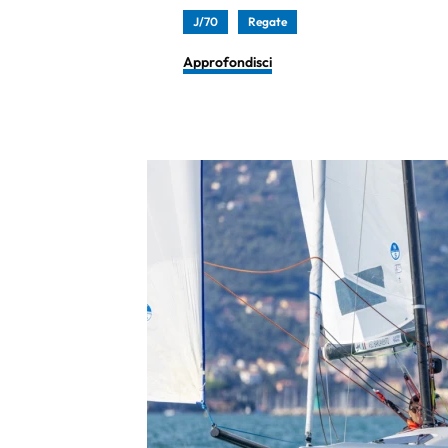
J/70
Regate
Approfondisci