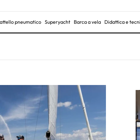
attello pneumatico
Superyacht
Barca a vela
Didattica e tecn