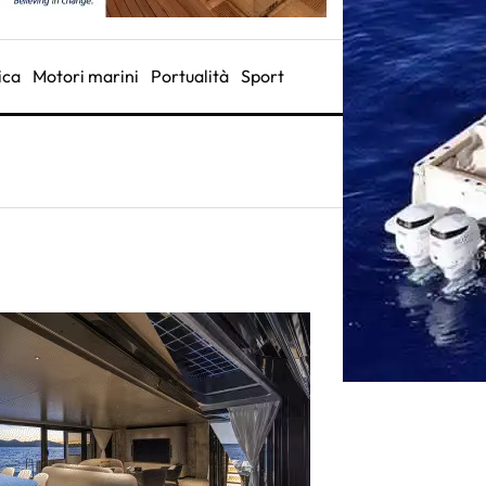
ica
Motori marini
Portualità
Sport