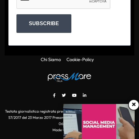
SUBSCRIBE
Chi Siamo
Cookie-Policy
×
Testata giornalistica registrata presso il Tribunale di Roma con autorizzazione
57/2017 del 23 Marzo 2017 Pressmare.it è un marchio di S.P.E.N. Srl - P.IVA
06511641000
Made with
by POI