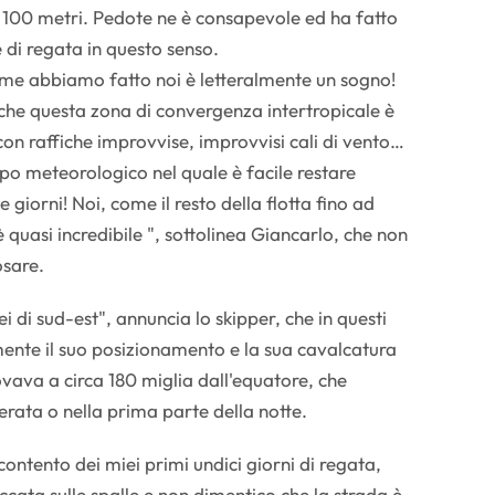
100 metri. Pedote ne è consapevole ed ha fatto
 di regata in questo senso.
ome abbiamo fatto noi è letteralmente un sogno!
he questa zona di convergenza intertropicale è
n raffiche improvvise, improvvisi cali di vento…
o meteorologico nel quale è facile restare
 giorni! Noi, come il resto della flotta fino ad
è quasi incredibile ", sottolinea Giancarlo, che non
sare.
sei di sud-est", annuncia lo skipper, che in questi
mente il suo posizionamento e la sua cavalcatura
ovava a circa 180 miglia dall'equatore, che
erata o nella prima parte della notte.
ontento dei miei primi undici giorni di regata,
cata sulle spalle e non dimentico che la strada è