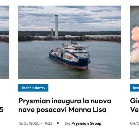
Yacht industry
Imo
Prysmian inaugura la nuova
Gi
5
nave posacavi Monna Lisa
Ve
15/05/2025 - 19:26
Da
Prysmian Group
04/0