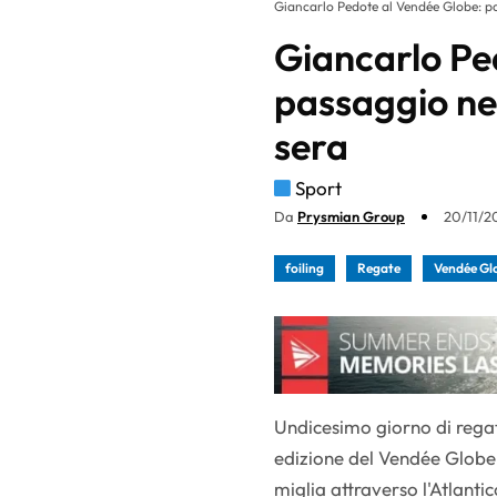
Giancarlo Pedote al Vendée Globe: pa
Giancarlo Pe
passaggio ne
sera
Sport
Da
Prysmian Group
20/11/2
foiling
Regate
Vendée Gl
Undicesimo giorno di regat
edizione del Vendée Globe.
miglia attraverso l'Atlanti