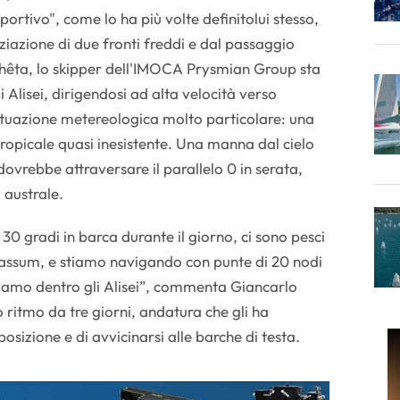
ortivo", come lo ha più volte definitolui stesso,
iazione di due fronti freddi e dal passaggio
Thêta, lo skipper dell'IMOCA Prysmian Group sta
Alisei, dirigendosi ad alta velocità verso
ituazione metereologica molto particolare: una
ropicale quasi inesistente. Una manna dal cielo
ovrebbe attraversare il parallelo 0 in serata,
 australe.
 30 gradi in barca durante il giorno, ci sono pesci
gassum, e stiamo navigando con punte di 20 nodi
siamo dentro gli Alisei”, commenta Giancarlo
 ritmo da tre giorni, andatura che gli ha
 posizione e di avvicinarsi alle barche di testa.