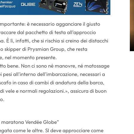
mportante: è necessario agganciare il giusto
taccare dal pacchetto di testa all'approccio
. È lì, infatti, che si rischia si creino dei distacchi
 lo skipper di Prysmian Group, che resta
e, nel momento presente.
tto bene. Non ci sono né manovre, né matossage
i pesi all'interno dell'imbarcazione, necessari a
 scafo in caso di cambi di andatura della barca,
i vele e normali regolazioni.», assicura di buon
no.
lla maratona Vendée Globe"
egata come le altre. SI deve approcciare come