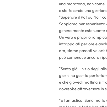
una maratona, non come i 
e sta facendo una gestione
"Superare il Pot au Noir c
Sappiamo per esperienza c
generalmente estenuante co
Un vero e proprio rompicap
intrappolati per ore e anche
ora, siamo passati veloci: 
può comunque ancora ripo
"Sento già l'inizio degli ali
giorni ha gestito perfetta
e che giovedì mattina si tr
dovrebbe attraversare in s
"È fantastico. Sono molto c
ma tengo la testa ben attac