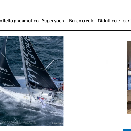
attello pneumatico
Superyacht
Barca a vela
Didattica e tecn