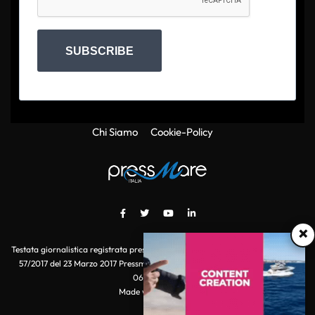
SUBSCRIBE
Chi Siamo
Cookie-Policy
×
Testata giornalistica registrata presso il Tribunale di Roma con autorizzazione
57/2017 del 23 Marzo 2017 Pressmare.it è un marchio di S.P.E.N. Srl - P.IVA
06511641000
Made with
by POI