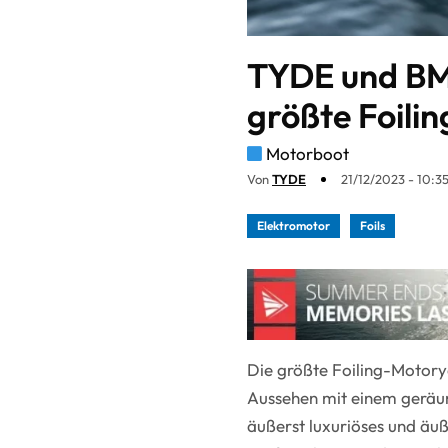
TYDE und BM
größte Foili
Motorboot
Von
TYDE
21/12/2023 - 10:3
Elektromotor
Foils
Die größte Foiling-Motorya
Aussehen mit einem geräum
äußerst luxuriöses und äuß