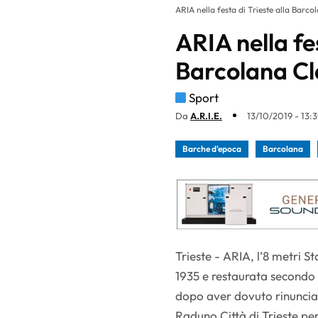
ARIA nella festa di Trieste alla Barco
ARIA nella fes
Barcolana Cl
Sport
Da
A.R.I.E.
13/10/2019 - 13:
Barche d'epoca
Barcolana
Trieste - ARIA, l’8 metri S
1935 e restaurata secondo 
dopo aver dovuto rinunciar
Raduno Città di Trieste per