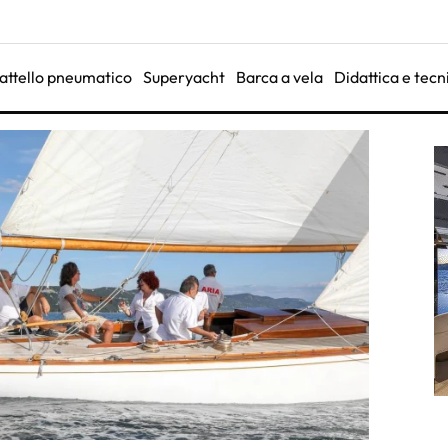
attello pneumatico
Superyacht
Barca a vela
Didattica e tecn