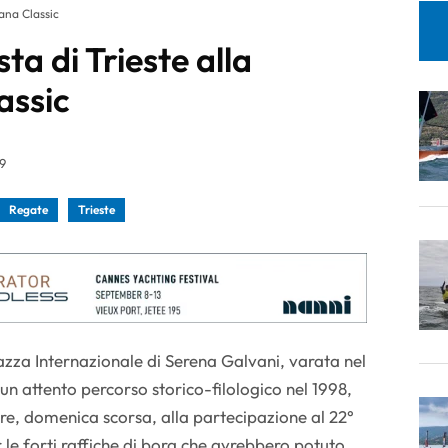
lana Classic
ta di Trieste alla
assic
39
Regate
Trieste
tazza Internazionale di Serena Galvani, varata nel
un attento percorso storico-filologico nel 1998,
e, domenica scorsa, alla partecipazione al 22°
 le forti raffiche di bora che avrebbero potuto