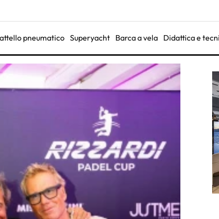
attello pneumatico
Superyacht
Barca a vela
Didattica e tecn