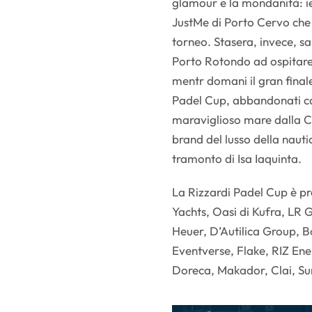
glamour e la mondanità: ier
JustMe di Porto Cervo che h
torneo. Stasera, invece, sa
Porto Rotondo ad ospitare 
mentr domani il gran finale
Padel Cup, abbandonati ca
maraviglioso mare dalla Cos
brand del lusso della nautic
tramonto di Isa Iaquinta.
La Rizzardi Padel Cup è pr
Yachts, Oasi di Kufra, LR
Heuer, D’Autilica Group, Bo
Eventverse, Flake, RIZ Ene
Doreca, Makador, Clai, S