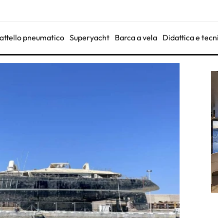
attello pneumatico
Superyacht
Barca a vela
Didattica e tecn