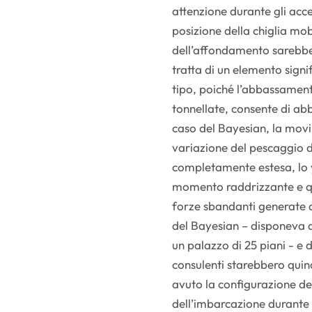
attenzione durante gli ac
posizione della chiglia mo
dell’affondamento sarebbe 
tratta di un elemento signi
tipo, poiché l’abbassament
tonnellate, consente di abb
caso del Bayesian, la mov
variazione del pescaggio d
completamente estesa, lo 
momento raddrizzante e qui
forze sbandanti generate d
del Bayesian – disponeva di
un palazzo di 25 piani - e 
consulenti starebbero qui
avuto la configurazione dell
dell’imbarcazione durante 