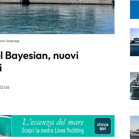
rmini Imerese
l Bayesian, nuovi
i
12:06