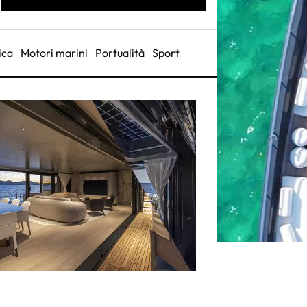
ica
Motori marini
Portualità
Sport