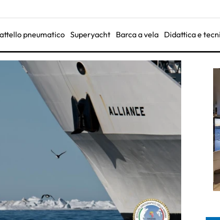
attello pneumatico
Superyacht
Barca a vela
Didattica e tecn