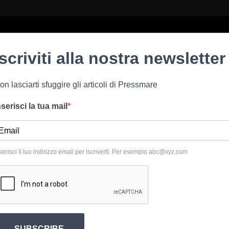
Iscriviti alla nostra newsletter
on lasciarti sfuggire gli articoli di Pressmare
nserisci la tua mail
serisci il tuo indirizzo email per iscriverti. Per esempio
abc@xyz.com
SUBSCRIBE