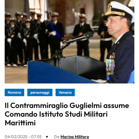
Nomina
personaggi
Venezia
Il Contrammiraglio Guglielmi assume
Comando Istituto Studi Militari
Marittimi
04/02/2025 - 07:55
Da
Marina Militare