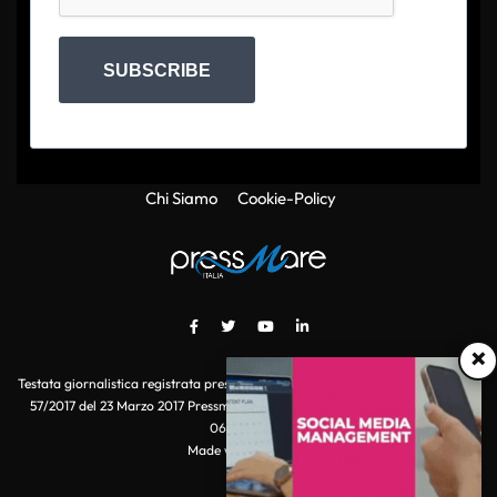
SUBSCRIBE
Chi Siamo
Cookie-Policy
×
Testata giornalistica registrata presso il Tribunale di Roma con autorizzazione
57/2017 del 23 Marzo 2017 Pressmare.it è un marchio di S.P.E.N. Srl - P.IVA
06511641000
Made with
by POI