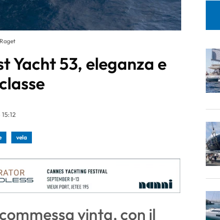
-Raget
t Yacht 53, eleganza e
 classe
 15:12
e
vela
scommessa vinta, con il