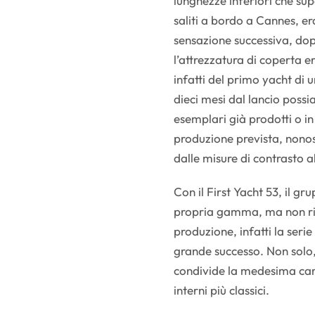
lunghezze inferiori che s
saliti a bordo a Cannes, er
sensazione successiva, dopo
l’attrezzatura di coperta er
infatti del primo yacht di
dieci mesi dal lancio poss
esemplari già prodotti o in 
produzione prevista, non
dalle misure di contrasto 
Con il First Yacht 53, il 
propria gamma, ma non rin
produzione, infatti la seri
grande successo. Non solo,
condivide la medesima car
interni più classici.