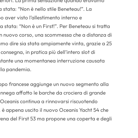
uperiori. La prima sensazione quando eravamo
a stata: “Non è nello stile Beneteau!”. La
 aver visto l’allestimento interno e
a stata: “Non è un First!”. Per Beneteau si tratta
 un nuovo corso, una scommessa che a distanza di
iamo dire sia stata ampiamente vinta, grazie a 25
consegna, in pratica più dell’intero slot di
ostante una momentanea interruzione causata
alla pandemia.
gruppo francese aggiunge un nuovo segmento alla
nega affatto le barche da crociera di grande
e Oceanis continua a rinnovarsi riscuotendo
 è appena uscito il nuovo Oceanis Yacht 54 che
ena del First 53 ma propone una coperta e degli