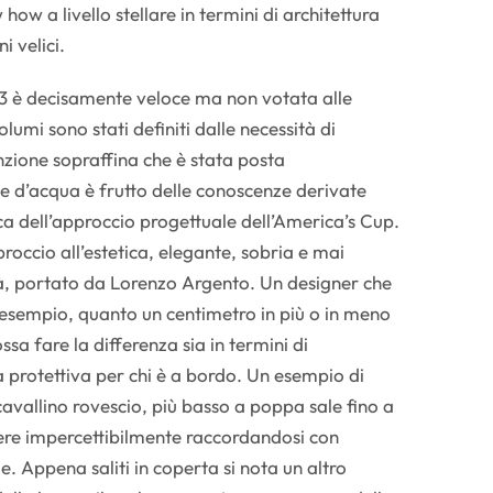
how a livello stellare in termini di architettura
i velici.
53 è decisamente veloce ma non votata alle
lumi sono stati definiti dalle necessità di
nzione sopraffina che è stata posta
nee d’acqua è frutto delle conoscenze derivate
ica dell’approccio progettuale dell’America’s Cup.
proccio all’estetica, elegante, sobria e mai
tà, portato da Lorenzo Argento. Un designer che
esempio, quanto un centimetro in più o in meno
sa fare la differenza sia in termini di
a protettiva per chi è a bordo. Un esempio di
 cavallino rovescio, più basso a poppa sale fino a
re impercettibilmente raccordandosi con
e. Appena saliti in coperta si nota un altro