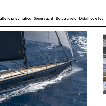
attello pneumatico
Superyacht
Barca a vela
Didattica e tecn