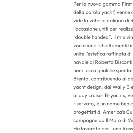
Per la nuova gamma First Y
della parola yacht) venne 
vide la vittoria italiana d
l’occasione uniti per reali
“double handed”. Il mix vi
vocazione schiettamente i
unite l’estetica raffinata 
navale di Roberto Biscontin
nomi ecco qualche spunto: 
Brenta, contribuendo al di
yacht design: dai Wally B 
ai day cruiser B-yachts, ver
riservato, è un nome ben co
progettisti di America’s Cu
campagne da Il Moro di Ven
Ha lavorato per Luna Ross