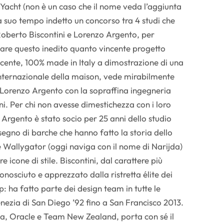
acht (non è un caso che il nome veda l’aggiunta
a suo tempo indetto un concorso tra 4 studi che
i Roberto Biscontini e Lorenzo Argento, per
zzare questo inedito quanto vincente progetto
ncente, 100% made in Italy a dimostrazione di una
nternazionale della maison, vede mirabilmente
di Lorenzo Argento con la sopraffina ingegneria
i. Per chi non avesse dimestichezza con i loro
Argento è stato socio per 25 anni dello studio
segno di barche che hanno fatto la storia dello
e Wallygator (oggi naviga con il nome di Narijda)
e icone di stile. Biscontini, dal carattere più
nosciuto e apprezzato dalla ristretta élite dei
p: ha fatto parte dei design team in tutte le
ezia di San Diego ’92 fino a San Francisco 2013.
a, Oracle e Team New Zealand, porta con sé il