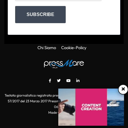
SUBSCRIBE
Chi Siamo
Cookie-Policy
×
Testata giornalistica registrata presso il Tribunale di Roma con autorizzazione
57/2017 del 23 Marzo 2017 Pressmare.it è un marchio di S.P.E.N. Srl - P.IVA
06511641000
Made with
by POI