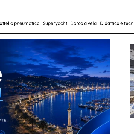
attello pneumatico
Superyacht
Barca a vela
Didattica e tecn