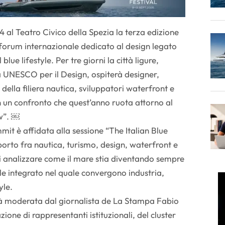
14 al Teatro Civico della Spezia la terza edizione
 forum internazionale dedicato al design legato
blue lifestyle. Per tre giorni la città ligure,
a UNESCO per il Design, ospiterà designer,
e della filiera nautica, sviluppatori waterfront e
in un confronto che quest’anno ruota attorno al
w”. ￼
mmit è affidata alla sessione “The Italian Blue
porto fra nautica, turismo, design, waterfront e
 di analizzare come il mare stia diventando sempre
e integrato nel quale convergono industria,
yle.
rà moderata dal giornalista de La Stampa Fabio
ione di rappresentanti istituzionali, del cluster