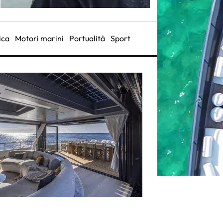
ica
Motori marini
Portualità
Sport