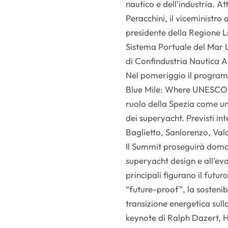
nautico e dell’industria. Atte
Peracchini, il viceministro a
presidente della Regione Li
Sistema Portuale del Mar L
di Confindustria Nautica A
Nel pomeriggio il programm
Blue Mile: Where UNESCO Cr
ruolo della Spezia come uno
dei superyacht. Previsti in
Baglietto, Sanlorenzo, Val
Il Summit proseguirà doma
superyacht design e all’evo
principali figurano il futu
“future-proof”, la sostenibi
transizione energetica sull
keynote di Ralph Dazert, H