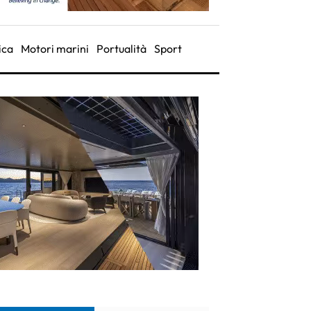
ica
Motori marini
Portualità
Sport