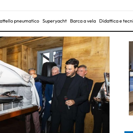
attello pneumatico
Superyacht
Barca a vela
Didattica e tecn