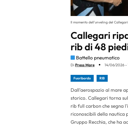
Il momento dell'unveling del Callegar
Callegari rip
rib di 48 pied
Battello pneumatico
Di
Press Mare
14/06/2026 - 
Fuoribordo
RIB
Dall'aerospazio al mare ap
storico. Callegari torna su
rib full carbon che segna l
riconoscibili della nautica p
Gruppo Recchia, che ha acq