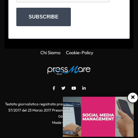
SUBSCRIBE
Chi Siamo
Cookie-Policy
×
Testata giornalistica registrata presso il Tribunale di Roma con autorizzazione
57/2017 del 23 Marzo 2017 Pressmare.it è un marchio di S.P.E.N. Srl - P.IVA
06511641000
Made with
by POI