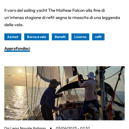
Il varo del sailing yacht The Maltese Falcon alla fine di
un’intensa stagione di refit segna la rinascita di una leggenda
della vela.
Azimut
Barca a vela
Benetti
Livorno
refit
Approfondisci
Da
Lega Navale Italiana
05/06/2023 - 07:57