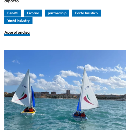
diporto
Benetti
Livorno
partnership
Porto turistico
Yacht industry
Approfondisci