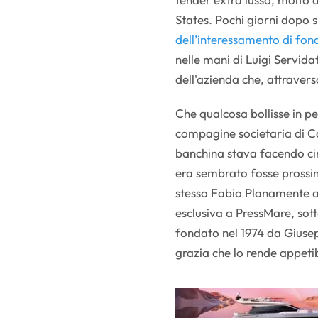
States. Pochi giorni dopo s
dell’interessamento di fond
nelle mani di Luigi Servid
dell'azienda che, attravers
Che qualcosa bollisse in pe
compagine societaria di Ca
banchina stava facendo cir
era sembrato fosse prossim
stesso Fabio Planamente a 
esclusiva a PressMare, so
fondato nel 1974 da Giusep
grazia che lo rende appetibi