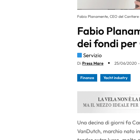
Fabio Planamente, CEO del Cantiere 
Fabio Planam
dei fondi per
Servizio
Di
Press Mare
25/06/2020 -
Finanza
Yacht industry
Una decina di giorni fa Can
VanDutch, marchio nato in
tender extra lusso, molto a