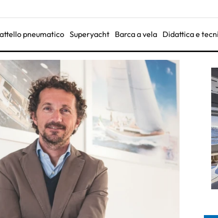
attello pneumatico
Superyacht
Barca a vela
Didattica e tecn