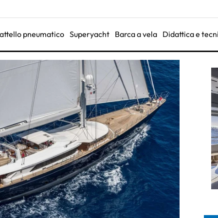
attello pneumatico
Superyacht
Barca a vela
Didattica e tecn