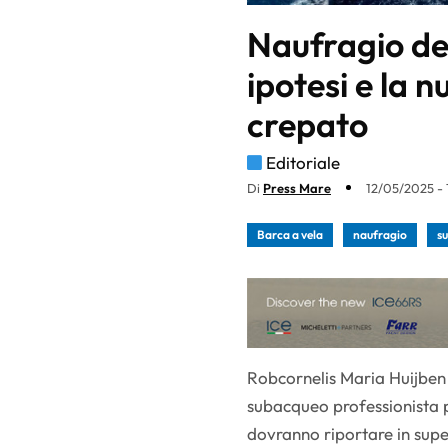
Naufragio del 
ipotesi e la 
crepato
Editoriale
Di
Press Mare
12/05/2025 - 
Barca a vela
naufragio
s
Robcornelis Maria Huijben 
subacqueo professionista 
dovranno riportare in super