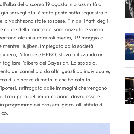
ll’alba dello scorso 19 agosto in prossimità di
ea, già sorvegliata, è stata posta sotto sequestro e
llo yacht sono state sospese. Fin qui i fatti degli
e le cause della morte del sommozzatore vanno
rtano alcuni autorevoli media, il 9 maggio ci
e mentre Huijben, impiegato dalla società
ecupero, l’olandese HEBO, stava utilizzando un
r tagliare l’albero del Bayesian. Lo scoppio,
to del cannello o da altri guasti da individuare,
cco di un pezzo di metallo che ha colpito
L'ipotesi, suffragata dalle immagini che vengono
 il recupero dell'imbarcazione, dovrà essere
n programma nei prossimi giorni all'istituto di
ico.