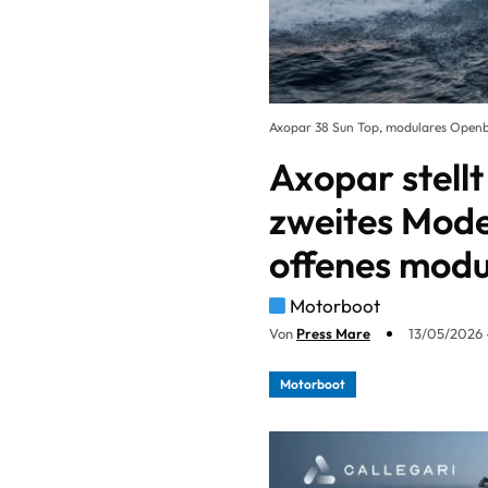
Axopar 38 Sun Top, modulares Openb
Axopar stellt
zweites Mode
offenes modu
Motorboot
Von
Press Mare
13/05/2026 -
Motorboot