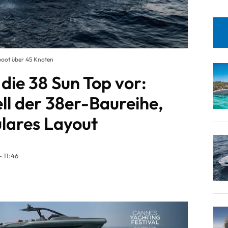
oot über 45 Knoten
 die 38 Sun Top vor:
ll der 38er-Baureihe,
lares Layout
 11:46